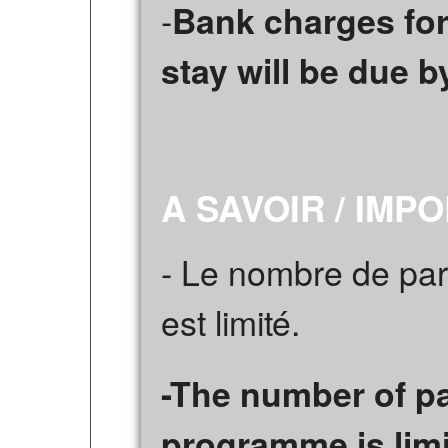
-
Bank charges for
stay will be due by
A SAVOIR / IMP
- Le nombre de par
est limité.
-The number of pa
programme is limi