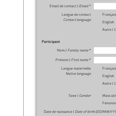
Email de contact /
Email
*
Langue de contact
Françai
Contact language
English
Autre /
O
Participant
Nom /
Family name
*
Prénom /
First name
*
Langue maternelle
Françai
Native language
English
Autre /
O
Sexe /
Gender
Masculi
Féminin
Date de naissance /
Date of birth (DD/MM/YYY