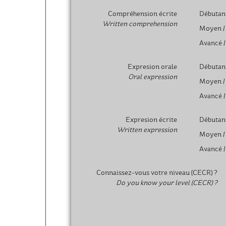
Compréhension écrite
Débutan
Written comprehension
Moyen 
Avancé 
Expresion orale
Débutan
Oral expression
Moyen 
Avancé 
Expresion écrite
Débutan
Written expression
Moyen 
Avancé 
Connaissez-vous votre niveau (CECR) ?
Do you know your level (CECR) ?