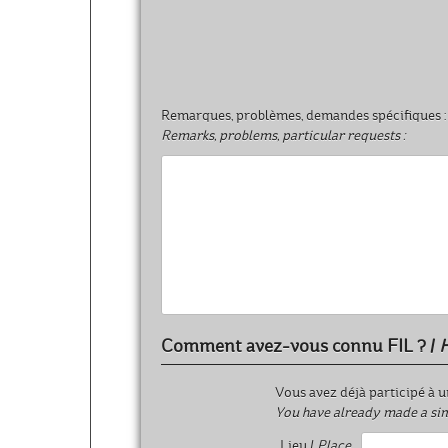
Remarques, problèmes, demandes spécifiques :
Remarks, problems, particular requests :
Comment avez-vous connu FIL ? /
H
Vous avez déjà participé à u
You have already made a si
Lieu /
Place