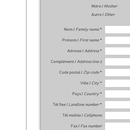
Mère /
Mother
Autre /
Other
Nom /
Family name
*
Prénom /
First name
*
Adresse /
Address
*
Complément /
Address line 2
Code postal /
Zip code
*
Ville /
City
*
Pays /
Country
*
Tél fixe /
Landline number
*
Tél mobile /
Cellphone
Fax /
Fax number