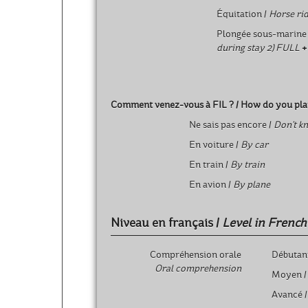
Équitation /
Horse ri
Plongée sous-marine
during stay 2) FULL
+
Comment venez-vous à FIL ? /
How do you plan
Ne sais pas encore /
Don't k
En voiture /
By car
En train /
By train
En avion /
By plane
Niveau en français /
Level in French
Compréhension orale
Débutan
Oral comprehension
Moyen 
Avancé 