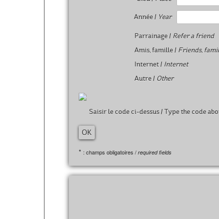
Année /
Year
Parrainage /
Refer a friend
Amis, famille /
Friends, fami
Internet /
Internet
Autre /
Other
Saisir le code ci-dessus /
Type the code abo
*
: champs obligatoires /
required fields