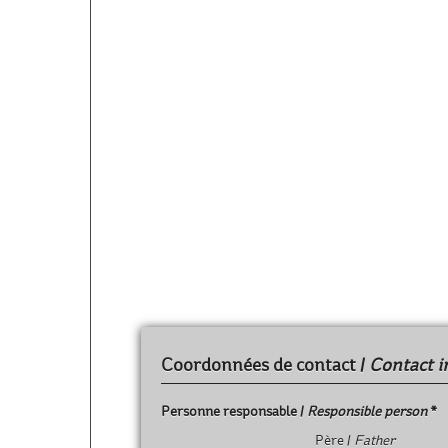
or you can fill this fo
ce formulaire / o pued
! Désolé le Séjou
Sorry Stay 2 is ful
Coordonnées de contact /
Contact i
Personne responsable /
Responsible person
*
Père /
Father