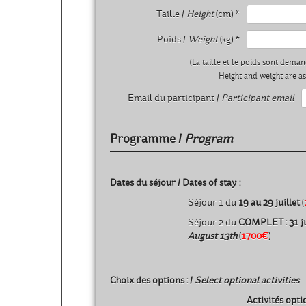
Taille /
Height
(cm) *
Poids /
Weight
(kg) *
(La taille et le poids sont deman
Height and weight are ask
Email du participant /
Participant email
Programme /
Program
Dates du séjour /
Dates of stay
:
Séjour 1 du
19 au 29 juillet
(
Séjour 2 du
COMPLET : 31 ju
August 13th
(
1700€
)
Choix des options : /
Select optional activities
Activités opti