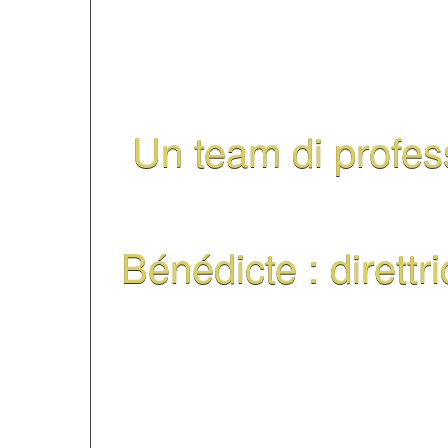
organizzano le serate
al benessere quotidia
Un team di profess
Bénédicte
: direttr
Fondò FIL colla sua 
2012, riprendendo C
Jeunes, centro di soggi