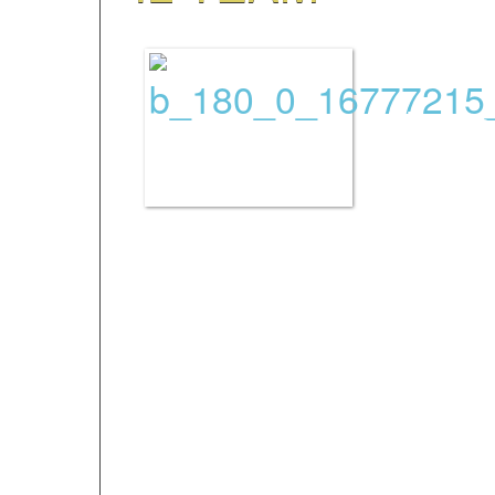
I nostr
dalle p
hanno t
nell’an
del francese ai strani
modo rigoroso.
Sono presente lungo i
workshop di francese, 