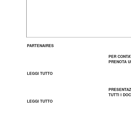
al sapore del sud. Se
Noell come le sue tas
PARTENAIRES
Contatti 
PER CONTA
PRENOTA U
I giovani francesi
LEGGI TUTTO
Scaricare
PRESENTAZ
Gruppi Scolastici
TUTTI I DO
LEGGI TUTTO
Découvrez FIL en video !