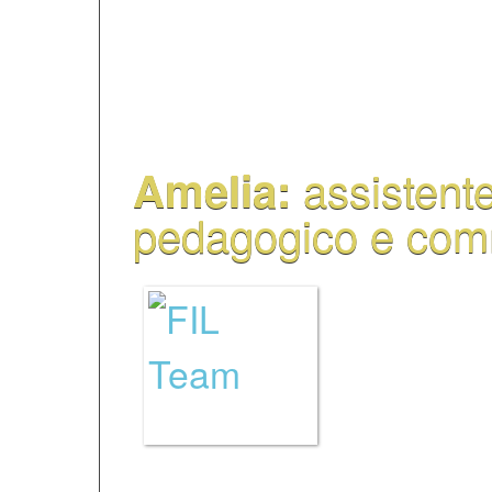
Oggi gestisce pure i s
centre de vacanze Le 
Cerdans.
assistent
Amelia:
pedagogico e com
Appassion
insegname
abbia intra
una laure