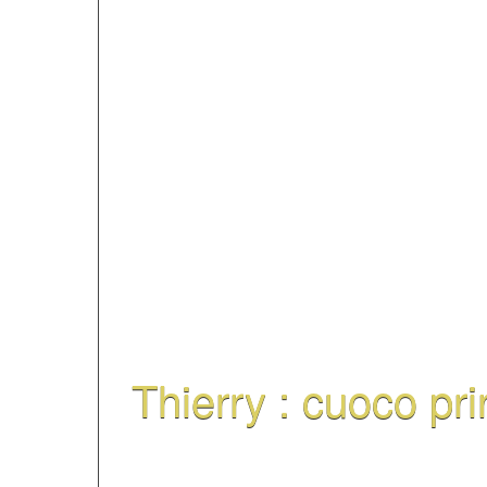
contenuti e della pro
francesi di FIL. Ameli
tutto il nostro coordin
gestione amministrativ
FIL.
Thierry : cuoco pri
Il nostro cuoco regiona