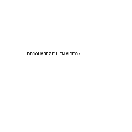
Reti sociali
Scopri FIL in video!
DÉCOUVREZ FIL EN VIDEO !
©2026 Français Immersion Loisirs