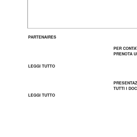
PARTENAIRES
Contatti 
PER CONTA
PRENOTA U
I giovani francesi
LEGGI TUTTO
Scaricare
PRESENTAZ
Gruppi Scolastici
TUTTI I DO
LEGGI TUTTO
Découvrez FIL en video !