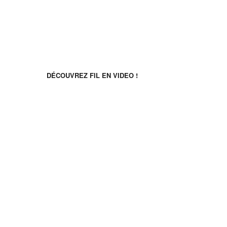
Reti sociali
Scopri FIL in video!
DÉCOUVREZ FIL EN VIDEO !
©2026 Français Immersion Loisirs