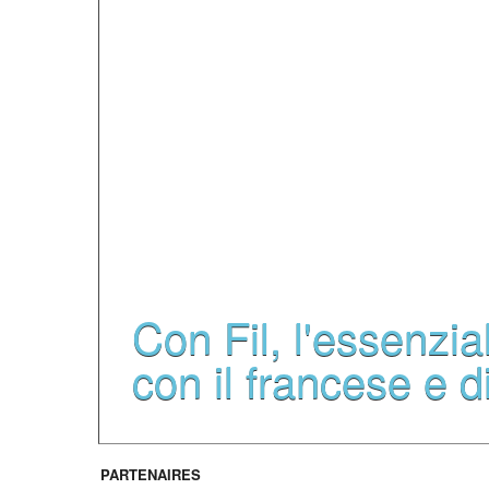
quotidianità in france
internazionale ma sopr
periodo pieno di attivit
-« atelier »- corsi di f
di momenti indimentica
Con Fil, l'essenzia
con il francese e di
PARTENAIRES
Contatti 