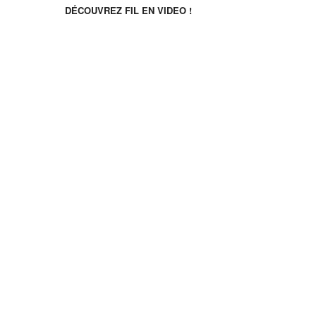
DÉCOUVREZ FIL EN VIDEO !
©2026 Français Immersion Loisirs