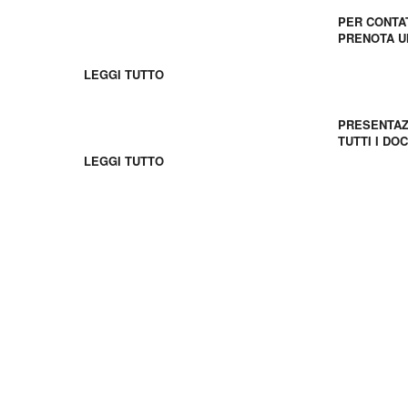
PER CONTA
PRENOTA U
I giovani francesi
LEGGI TUTTO
Scaricare
PRESENTAZ
Gruppi Scolastici
TUTTI I DO
LEGGI TUTTO
Découvrez FIL en video !
Reti sociali
Scopri FIL in video!