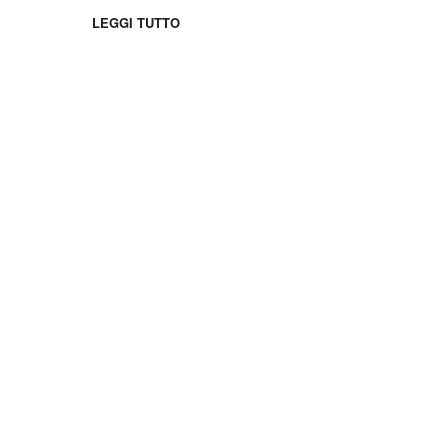
LEGGI TUTTO
©2026 Français Immersion Loisirs