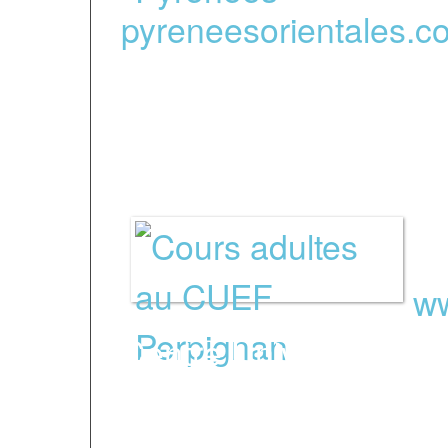
pyreneesorientales.c
-
Écoles de langue
ww
Centre Universitaire 
l’Université de Perpig