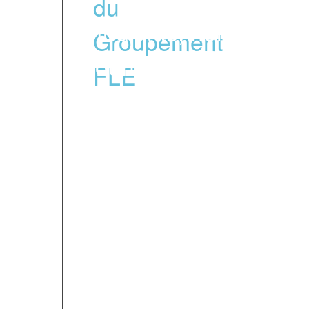
étudiants, hommes d'a
souhaitent apprendre 
faisant un séjour lingu
Cette « référence qualit
engagements concrets et
un référentiel auquel ad
membres du Groupemen
FIL est membre du G