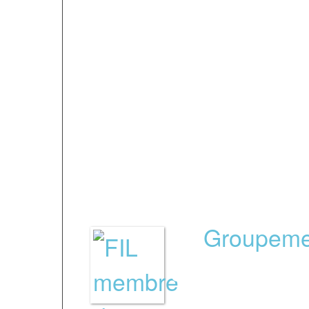
octobre 2017 et répo
selon les 5 domaines 
enseignement / Enseig
accompagnement / Loc
équipements / Gestio
Le
Groupeme
des écoles de
une garantie 