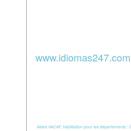
de français pour adul
niveau avancé.
www.
idiomas247
.com
public
-
Partenaires financ
*
Aides VACAF, habilitation pour les départements : 06