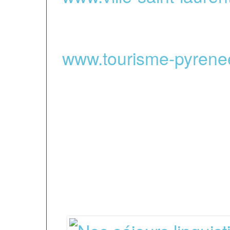
où se trouve FIL
www.tourisme-pyrene
officiel
du tourisme da
-
Relais de nos séj