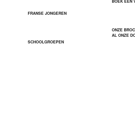
BOEK EEN 
Franse jongeren
FRANSE JONGEREN
Downloa
ONZE BRO
Schoolgroepen
AL ONZE D
SCHOOLGROEPEN
Volg ons
Découvrez FIL en video !
©2026 Français Immersion Loisirs