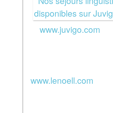
www.juvigo.com
-
Partenaires des s
www.lenoell.com
- Le 
d’accueil des séjours 
Randonnées équestre