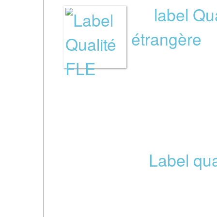
Le
label Qu
étrangère
a 
afin de rec
les centres en France d
les services présenten
Merci de lire ce docu
savoir plus :
Label qua
FIL a obtenu le Label