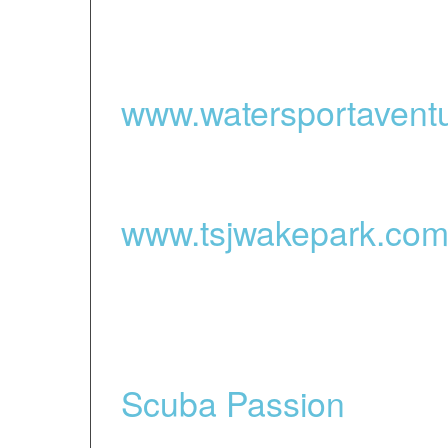
Saint Laurent de Cer
www.watersportavent
kayak de mer à Argel
www.tsjwakepark.co
toboggans et parc aqu
gonflables sur le lac 
Scuba Passion
- Plon