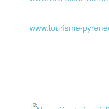
où se trouve FIL
www.tourisme-pyrene
officiel
du tourisme da
-
Relais de nos séj