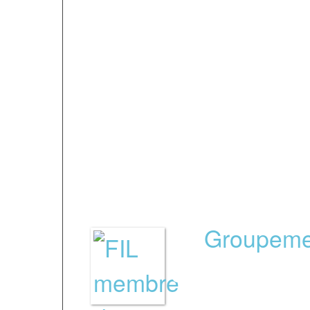
octobre 2017 et répo
selon les 5 domaines 
enseignement / Enseig
accompagnement / Loc
équipements / Gestio
Le
Groupeme
des écoles de
une garantie 