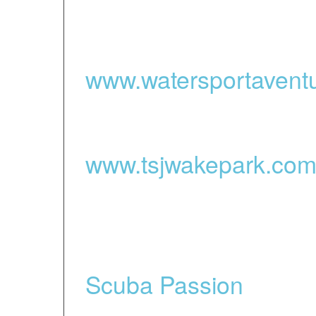
Saint Laurent de Cer
www.watersportavent
kayak de mer à Argel
www.tsjwakepark.co
toboggans et parc aqu
gonflables sur le lac 
Scuba Passion
- Plon