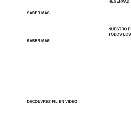
RESERVAD 
Jóvenes franceses
SABER MÁS
Descarga
NUESTRO F
Grupos escolares
TODOS LO
SABER MÁS
Siguenos
Descubra FIL en vídeo!
DÉCOUVREZ FIL EN VIDEO !
Découvrez FIL en video !