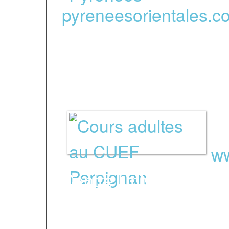
pyreneesorientales.c
-
Écoles de langue
ww
Centre Universitaire 
l’Université de Perpig