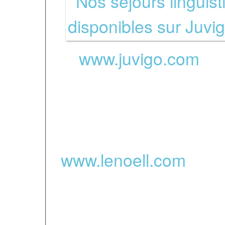
www.juvigo.com
-
Partenaires des s
www.lenoell.com
- Le 
d’accueil des séjours 
Randonnées équestre