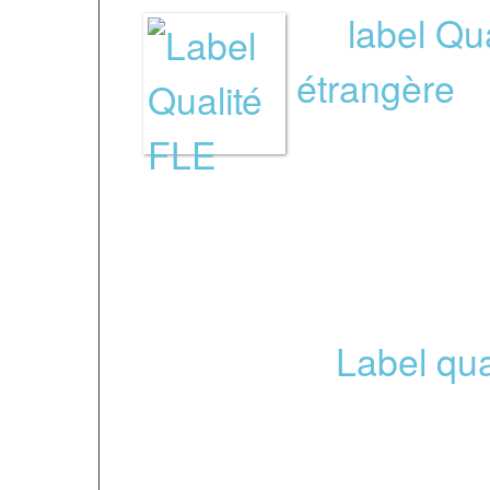
Le
label Qu
étrangère
a 
afin de rec
les centres en France d
les services présenten
Merci de lire ce docu
savoir plus :
Label qua
FIL a obtenu le Label