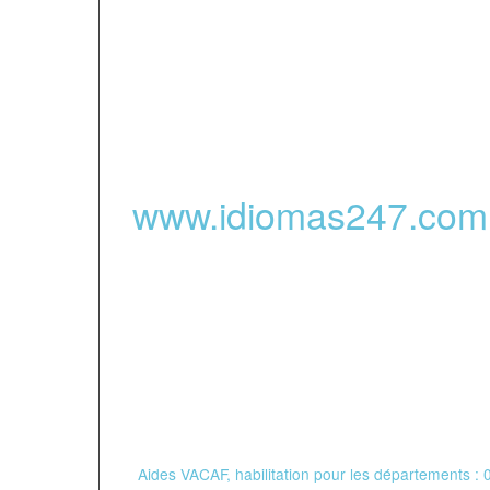
de français pour adul
niveau avancé.
www.
idiomas247
.com
public
-
Partenaires financ
*
Aides VACAF, habilitation pour les départements : 06