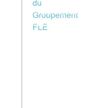
étudiants, hommes d'a
souhaitent apprendre 
faisant un séjour lingu
Cette « référence qualit
engagements concrets et
un référentiel auquel ad
membres du Groupemen
FIL est membre du G