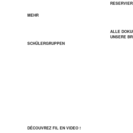
RESERVIE
Junge Franzosen
MEHR
Downloa
ALLE DOK
Schülergruppen
UNSERE B
SCHÜLERGRUPPEN
Folgen Sie uns
Découvrez FIL en video !
Entdecken FIL in Video!
DÉCOUVREZ FIL EN VIDEO !