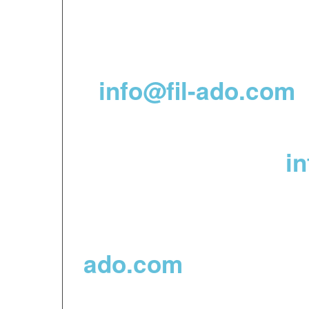
Pour plus de rense
nous envoyer direc
:
info@fil-ado.com
For more informati
email directly to
:
i
Para obtener más i
correo electrónico
ado.com
ou pour / or for /
o p