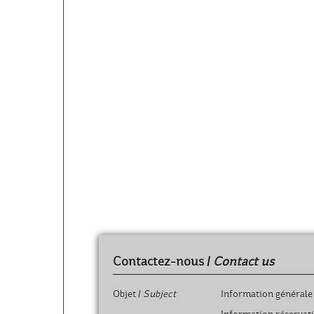
Français Immersion 
Noell 66260 Saint L
France.
Contactez-nous /
Contact us
Objet /
Subject
Information générale