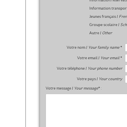
Information réservat
Information transpor
Jeunes français /
Fren
Groupe scolaire /
Sch
Autre /
Other
Votre nom /
Your family name
*
Votre email /
Your email
*
Votre téléphone /
Your phone number
Votre pays /
Your country
Votre message /
Your message
* :